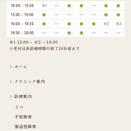
10:00
-
13:30
※1
─
●
●
─
●
●
13:30
-
15:00
●
─
─
─
─
●
●
15:00
-
18:30
●
─
●
●
●
※2
※2
18:30
-
20:00
─
─
●
●
─
─
─
※1 12:00～ ※2 ～16:00
※
受付は各診療時間の終了10分前まで
ホーム
クリニック案内
診療案内
うつ
不安障害
強迫性障害