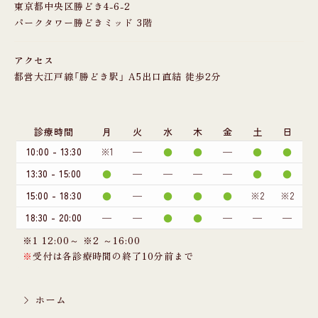
東京都中央区勝どき4-6-2
パークタワー勝どきミッド 3階
アクセス
都営大江戸線「勝どき駅」 A5出口直結 徒歩2分
診療時間
月
火
水
木
金
土
日
10:00
-
13:30
※1
─
●
●
─
●
●
13:30
-
15:00
●
─
─
─
─
●
●
15:00
-
18:30
●
─
●
●
●
※2
※2
18:30
-
20:00
─
─
●
●
─
─
─
※1 12:00～ ※2 ～16:00
※
受付は各診療時間の終了10分前まで
ホーム